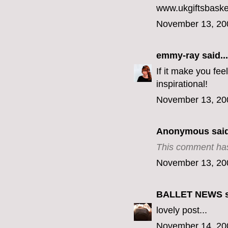
www.ukgiftsbaske
November 13, 20
emmy-ray
said...
If it make you fee
inspirational!
November 13, 20
Anonymous said
This comment has
November 13, 20
BALLET NEWS
s
lovely post...
November 14, 20