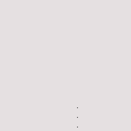
.
.
.