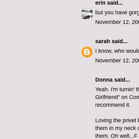
erin
said...
but you have gorg
November 12, 20
sarah
said...
I know, who woul
November 12, 20
Donna said...
Yeah. I'm turnin'
Girlfriend" on Com
recommend it.
Loving the privet b
them in my neck 
them. Oh well...F