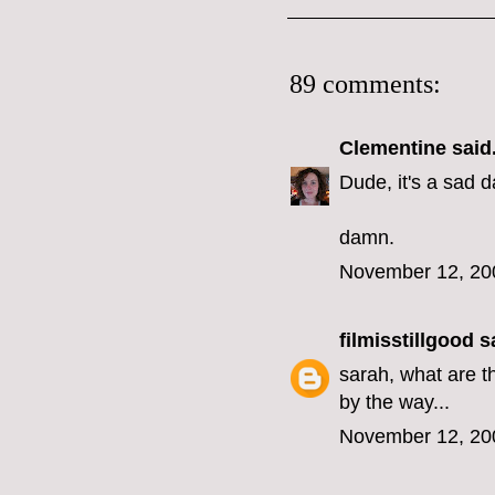
89 comments:
Clementine
said.
Dude, it's a sad d
damn.
November 12, 20
filmisstillgood
sa
sarah, what are th
by the way...
November 12, 20