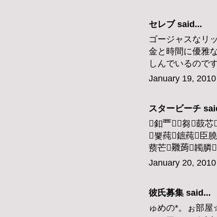
セレブ
said...
ゴージャスなリ
金と時間に優雅
しんでいるので
January 19, 2010
スタービーチ
said
釦覀꟣芻菣芯
뿣莼鏣莼臣膮
蓣芒鿦蒟韣膦
January 20, 2010
彼氏募集
said...
ゅめの*。ぉ部屋