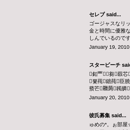
セレブ
said...
ゴージャスなリ
金と時間に優雅
しんでいるので
January 19, 2010
スタービーチ
said
釦覀꟣芻菣芯
뿣莼鏣莼臣膮
蓣芒鿦蒟韣膦
January 20, 2010
彼氏募集
said...
ゅめの*。ぉ部屋