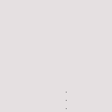
.
.
.