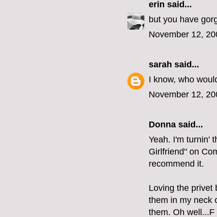
erin
said...
but you have gorg
November 12, 20
sarah
said...
I know, who woul
November 12, 20
Donna said...
Yeah. I'm turnin'
Girlfriend" on Com
recommend it.
Loving the privet b
them in my neck 
them. Oh well...F