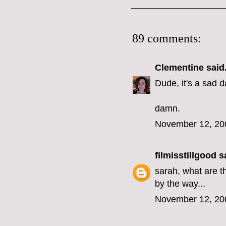
89 comments:
Clementine
said.
Dude, it's a sad d
damn.
November 12, 20
filmisstillgood
sa
sarah, what are th
by the way...
November 12, 20