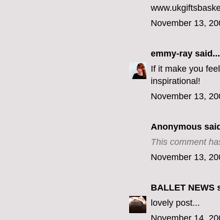
www.ukgiftsbaske
November 13, 20
emmy-ray
said...
If it make you fee
inspirational!
November 13, 20
Anonymous said
This comment has
November 13, 20
BALLET NEWS
s
lovely post...
November 14, 20